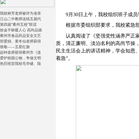
我校林芳老师被评为省亲
9
月
30
日上午，我校组织班子成员
江山二中教师连续五届代
第四届“衢州五校”联谊
根据市委组织部要求，我校紧急
拾金不昧暖人心 高尚品德
认真阅读了《坚强党性涵养严正
衢州市食品药品安全文艺
郑爱娟、黄冬仙老师获得
质，清正廉明、淡泊名利的高尚节操
致敬——五星红旗
民主生活会上的讲话精神，学会知恩
赵钟老师获得衢州市《道
着急”。
爱护校园公物，争做文明
热烈祝贺我校毛华健、陆