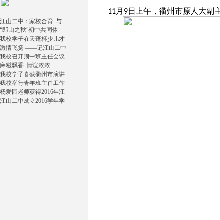
月
日上午，衢州市原人大副
11
9
江山二中：家校合育 与
“郎山之秋”初中共同体
我校学子在天蓬杯少儿才
激情飞扬 ——记江山二中
我校召开期中班主任会议
麻糍飘香 情谊浓浓
我校学子喜获衢州市演讲
我校举行青年班主任工作
杨爱园老师获得2016年江
江山二中成立2016学年学