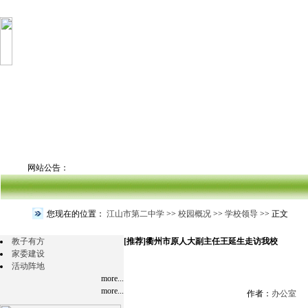
网站公告：
您现在的位置：
江山市第二中学
>>
校园概况
>>
学校领导
>> 正文
教子有方
[推荐]
衢州市原人大副主任王延生走访我校
家委建设
活动阵地
more...
more...
作者：
办公室
文