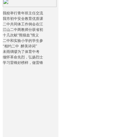
我校举行青年班主任交流
我市初中安全教育优质课
二中共同体工作例会在江
江山二中两教师分获省初
十几次献“熊猫血”情义
二中和实验小学的学生参
“相约二中 醉美诗词”
未雨绸缪为了体育中考
缅怀革命先烈，弘扬烈士
学习雷锋好榜样，做雷锋